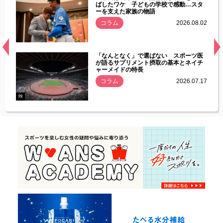
す」永
ばしたワケ 子どもの学校で感動…スタ
ーを支えた家族の物語
.08.01
コラム
2026.08.02
経異常
「なんとなく」で選ばない スポーツ医
づいた
が語るサプリメント摂取の基本とネイチ
ャーメイドの特長
コラム
2026.07.17
.07.21
PR