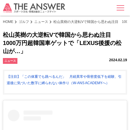
MENU
HOME
ゴルフ
ニュース
松山英樹の大逆転Vで韓国から思わぬ注目 100
松山英樹の大逆転Vで韓国から思わぬ注目
1000万円超韓国車ゲットで「LEXUS後援の松
山が…」
2024.02.19
ニュース
【注目】「この体重でも跳べるんだ」 月経異常や骨密度低下を経験、引
退後に気づいた数字に縛られない体作り（W-ANS ACADEMYへ）